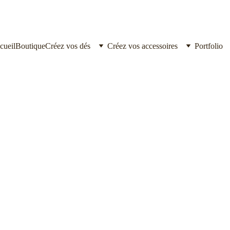
cueil
Boutique
Créez vos dés
Créez vos accessoires
Portfolio
En attendant,